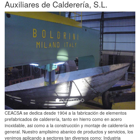
Auxiliares de Calderería, S.L.
Previous
Next
CEACSA se dedica desde 1904 a la fabricación de elementos
prefabricados de calderería, tanto en hierro como en acero
inoxidable, asi como a la construcción y montaje de calderería en
general. Nuestro amplisimo abanico de productos y servicios, los
venimos aplicando a sectores tan diversos como: Industria